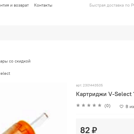
антия и возврат
Контакты
Быстрая доставка по 
вары со скидкой
elect
арт.
2301443505
Картриджи V-Select 
(0)
В и
82 ₽