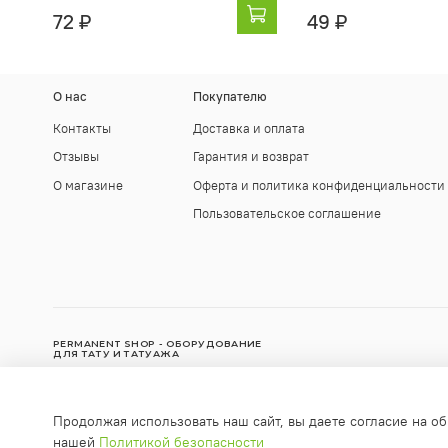
72 ₽
49 ₽
О нас
Покупателю
Контакты
Доставка и оплата
Отзывы
Гарантия и возврат
О магазине
Оферта и политика конфиденциальности
Пользовательское соглашение
PERMANENT SHOP - ОБОРУДОВАНИЕ
ДЛЯ ТАТУ И ТАТУАЖА
© Интернет-магазин "Permanent Shop", 2010-2025
Продолжая использовать наш сайт, вы даете согласие на об
Любое использование контента без письменного разрешения з
нашей
Политикой безопасности
info@permanent-shop.ru