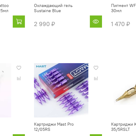
attoo
Охлаждающий гель
Пигмент WFI 
125мл
Sustaine Blue
30мл
2 990 ₽
1 470 ₽
Картриджи Mast Pro
Картриджи 
12/05RS
35/5RSLT