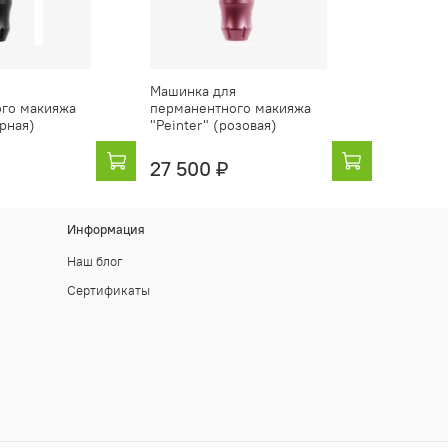
я
Машинка для
го макияжа
перманентного макияжа
ёрная)
"Peinter" (розовая)
27 500 ₽
Информация
Наш блог
Сертификаты