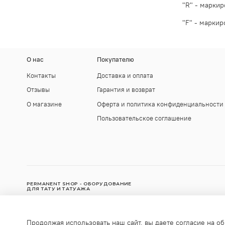
"R" - маркир
"F" - маркир
О нас
Покупателю
Контакты
Доставка и оплата
Отзывы
Гарантия и возврат
О магазине
Оферта и политика конфиденциальности
Пользовательское соглашение
PERMANENT SHOP - ОБОРУДОВАНИЕ
ДЛЯ ТАТУ И ТАТУАЖА
© Интернет-магазин "Permanent Shop", 2010-2025
Продолжая использовать наш сайт, вы даете согласие на об
Любое использование контента без письменного разрешения з