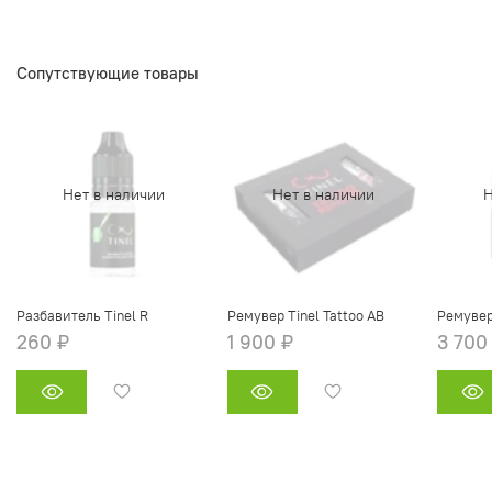
Сопутствующие товары
Нет в наличии
Нет в наличии
Н
Разбавитель Tinel R
Ремувер Tinel Tattoo AB
Ремувер 
260 ₽
1 900 ₽
3 700