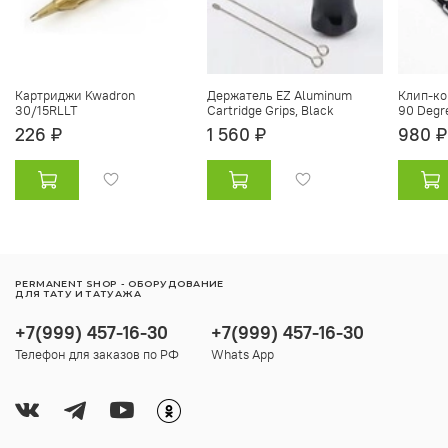
Картриджи Kwadron
Держатель EZ Aluminum
Клип-ко
30/15RLLT
Cartridge Grips, Black
90 Degr
226 ₽
1 560 ₽
980 ₽
PERMANENT SHOP - ОБОРУДОВАНИЕ
ДЛЯ ТАТУ И ТАТУАЖА
+7(999) 457-16-30
+7(999) 457-16-30
Телефон для заказов по РФ
Whats App