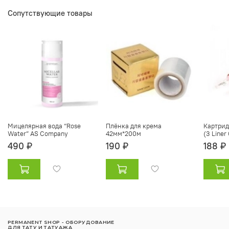
Сопутствующие товары
Мицелярная вода “Rose
Плёнка для крема
Картрид
Water” AS Сompany
42мм*200м
(3 Liner
490 ₽
190 ₽
188 ₽
PERMANENT SHOP - ОБОРУДОВАНИЕ
ДЛЯ ТАТУ И ТАТУАЖА