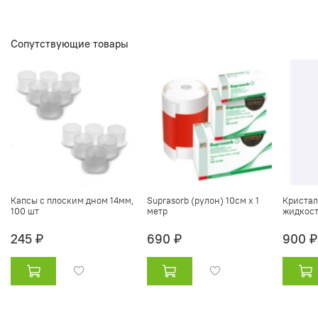
Сопутствующие товары
Капсы с плоским дном 14мм,
Suprasorb (рулон) 10см х 1
Криста
100 шт
метр
жидкость
245 ₽
690 ₽
900 ₽