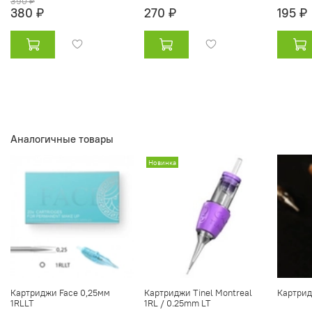
390 ₽
380 ₽
270 ₽
195 ₽
Аналогичные товары
Новинка
Картриджи Face 0,25мм
Картриджи Tinel Montreal
Картрид
1RLLT
1RL / 0.25mm LT