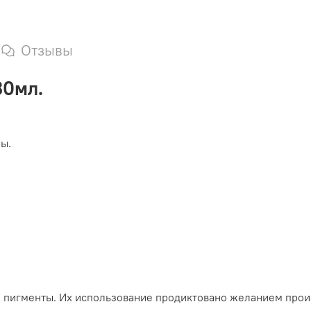
Отзывы
30мл.
ы.
ие пигменты. Их использование продиктовано желанием про