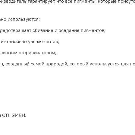
оизводитель гарантирует, что все пигменты, которые присут
ьно используются:
 предотвращает сбивание и оседание пигментов;
 интенсивно увлажняет ее;
тличным стерилизатором;
ант, созданный самой природой, который используется для 
й CTL GMBH.