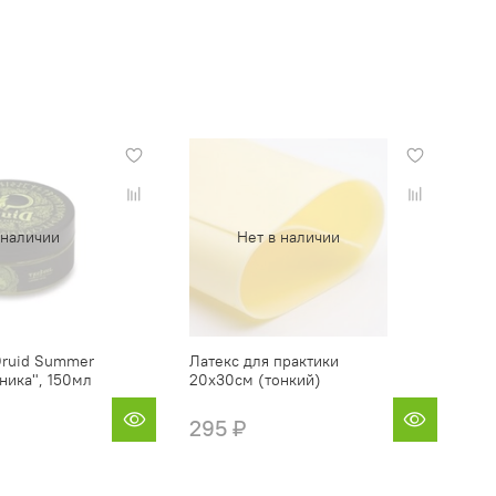
 наличии
Нет в наличии
Druid Summer
Латекс для практики
бника", 150мл
20x30см (тонкий)
295 ₽