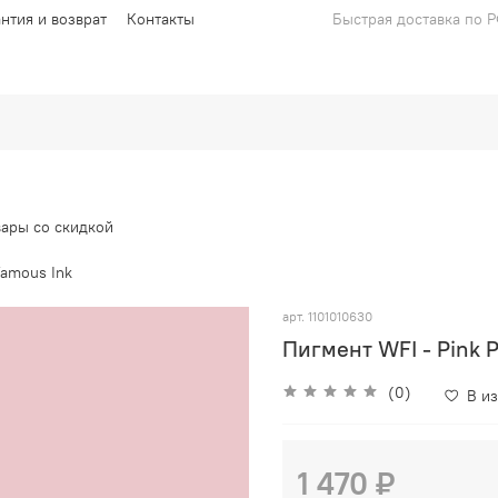
антия и возврат
Контакты
Быстрая доставка по 
вары со скидкой
Famous Ink
арт.
1101010630
Пигмент WFI - Pink 
(0)
В и
1 470 ₽