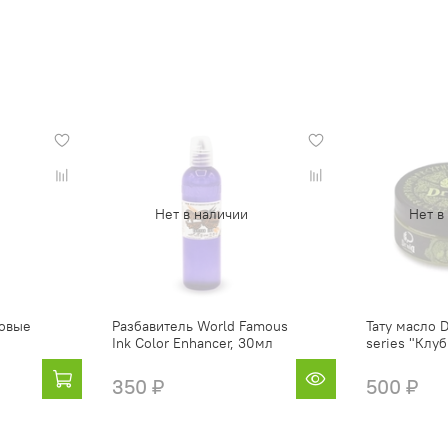
Нет в наличии
Нет в
овые
Разбавитель World Famous
Тату масло 
Ink Color Enhancer, 30мл
series "Клу
350 ₽
500 ₽