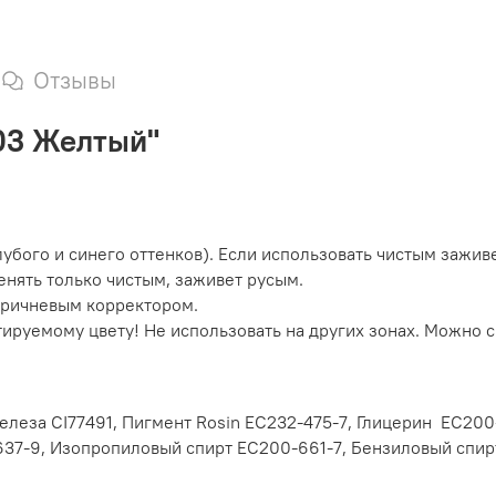
Отзывы
03 Желтый
"
убого и синего оттенков). Если использовать чистым зажив
нять только чистым, заживет русым.
оричневым корректором.
ктируемому цвету! Не использовать на других зонах. Можно 
елеза CI77491, Пигмент Rosin EC232-475-7, Глицерин EC200
-637-9, Изопропиловый спирт EC200-661-7, Бензиловый спир