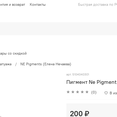
антия и возврат
Контакты
Быстрая доставка по 
вары со скидкой
атуажа
NE Pigments (Елена Нечаева)
арт.
5104040301
Пигмент Ne Pigment
(0)
В и
200 ₽