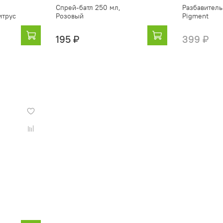
Спрей-батл 250 мл,
Разбавитель
итрус
Розовый
Pigment
195 ₽
399 ₽