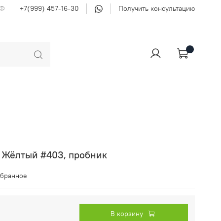
РФ
+7(999) 457-16-30
Получить консультацию
 Жёлтый #403, пробник
збранное
В корзину