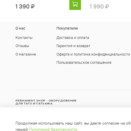
1 390 ₽
1 990 ₽
О нас
Покупателю
Контакты
Доставка и оплата
Отзывы
Гарантия и возврат
О магазине
Оферта и политика конфиденциальности
Пользовательское соглашение
PERMANENT SHOP - ОБОРУДОВАНИЕ
ДЛЯ ТАТУ И ТАТУАЖА
© Интернет-магазин "Permanent Shop", 2010-2025
Продолжая использовать наш сайт, вы даете согласие на об
Любое использование контента без письменного разрешения з
нашей
Политикой безопасности
info@permanent-shop.ru