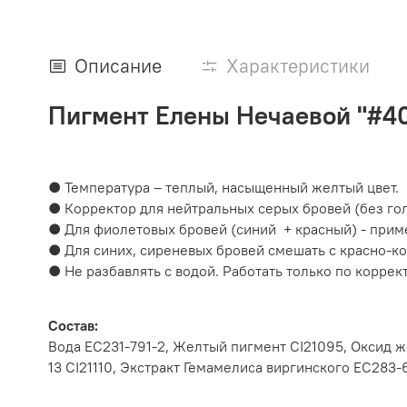
Описание
Характеристики
Пигмент Елены Нечаевой "#4
● Температура – теплый, насыщенный желтый цвет.
● Корректор для нейтральных серых бровей (без гол
● Для фиолетовых бровей (синий + красный) - приме
● Для синих, сиреневых бровей смешать с красно-к
● Не разбавлять с водой. Работать только по корре
Состав:
Вода EC231-791-2, Желтый пигмент CI21095, Оксид ж
13 CI21110, Экстракт Гемамелиса виргинского EC283