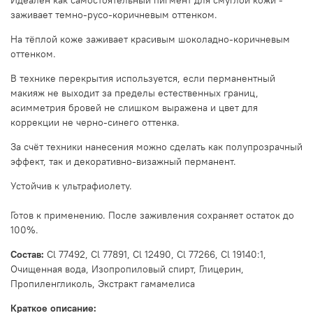
Идеален как самостоятельный пигмент для смуглой кожи -
заживает темно-русо-коричневым оттенком.
На тёплой коже заживает красивым шоколадно-коричневым
оттенком.
В технике перекрытия используется, если перманентный
макияж не выходит за пределы естественных границ,
асимметрия бровей не слишком выражена и цвет для
коррекции не черно-синего оттенка.
За счёт техники нанесения можно сделать как полупрозрачный
эффект, так и декоративно-визажный перманент.
Устойчив к ультрафиолету.
Готов к применению. После заживления сохраняет остаток до
100%.
Состав:
Cl 77492, Cl 77891, Cl 12490, Cl 77266, Cl 19140:1,
Очищенная вода, Изопропиловый спирт, Глицерин,
Пропиленгликоль, Экстракт гамамелиса
Краткое описание: