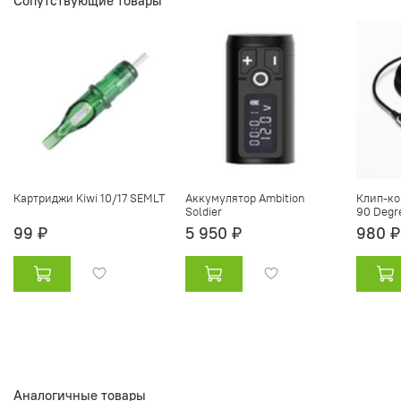
Сопутствующие товары
Картриджи Kiwi 10/17 SEMLT
Аккумулятор Ambition
Клип-ко
Soldier
90 Degr
99 ₽
5 950 ₽
980 ₽
Аналогичные товары