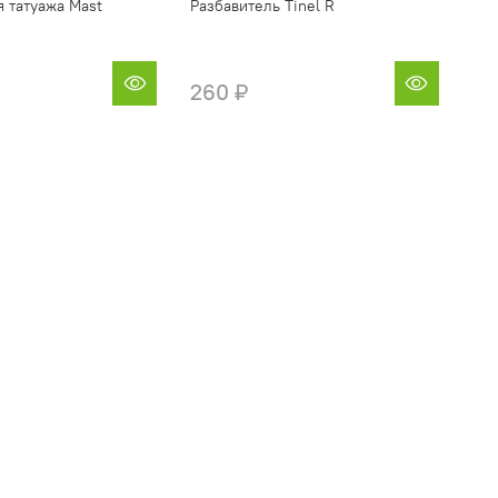
 татуажа Mast
Разбавитель Tinel R
260 ₽