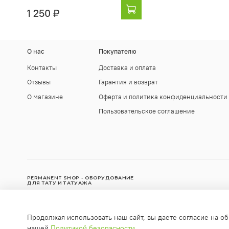
1 250 ₽
О нас
Покупателю
Контакты
Доставка и оплата
Отзывы
Гарантия и возврат
О магазине
Оферта и политика конфиденциальности
Пользовательское соглашение
PERMANENT SHOP - ОБОРУДОВАНИЕ
ДЛЯ ТАТУ И ТАТУАЖА
© Интернет-магазин "Permanent Shop", 2010-2025
Продолжая использовать наш сайт, вы даете согласие на об
Любое использование контента без письменного разрешения з
нашей
Политикой безопасности
info@permanent-shop.ru