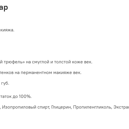
ар
акияжа.
 трюфель» на смуглой и толстой коже век.
ттенков на перманентном макияже век.
 губ.
статок до 100%.
да, Изопропиловый спирт, Глицерин, Пропиленгликоль, Экстр