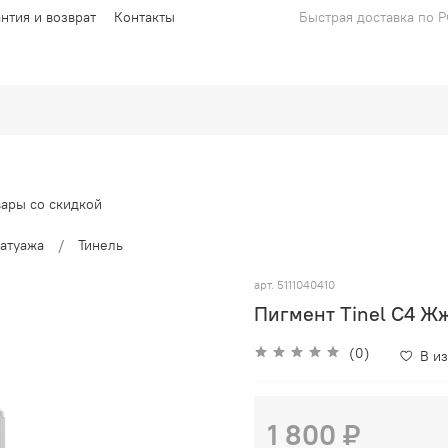
антия и возврат
Контакты
Быстрая доставка по 
вары со скидкой
атуажа
Тинель
арт.
5111040410
Пигмент Tinel C4 Жж
(0)
В и
1 800 ₽