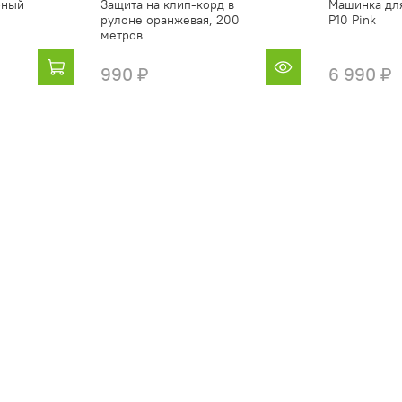
рный
Защита на клип-корд в
Машинка для
рулоне оранжевая, 200
P10 Pink
метров
990 ₽
6 990 ₽