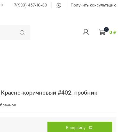
РФ
+7(999) 457-16-30
Получить консультацию
0
0 ₽
 Красно-коричневый #402, пробник
збранное
В корзину