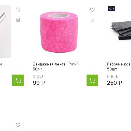
Хит
м
Бандажная лента "Pink"
Рабочие ков
50мм
50шт
150 ₽
500 ₽
99 ₽
250 ₽