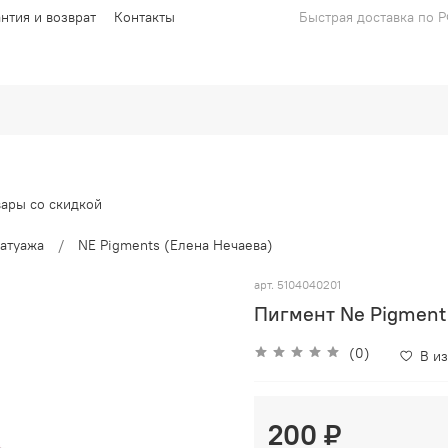
антия и возврат
Контакты
Быстрая доставка по 
вары со скидкой
атуажа
NE Pigments (Елена Нечаева)
арт.
5104040201
Пигмент Ne Pigment
(0)
В и
200 ₽