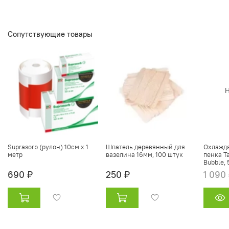
Сопутствующие товары
Н
Suprasorb (рулон) 10см х 1
Шпатель деревянный для
Охлажд
метр
вазелина 16мм, 100 штук
пенка T
Bubble,
690 ₽
250 ₽
1 090