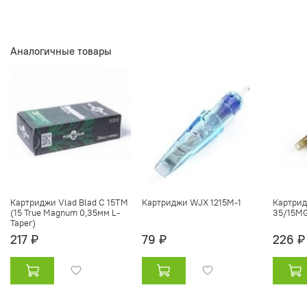
Аналогичные товары
Картриджи Vlad Blad C 15TM
Картриджи WJX 1215M-1
Картрид
(15 True Magnum 0,35мм L-
35/15M
Taper)
217 ₽
79 ₽
226 ₽