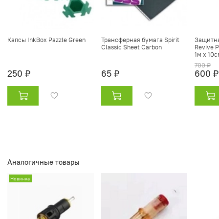
Капсы InkBox Pazzle Green
Трансферная бумага Spirit
Защитна
Classic Sheet Carbon
Revive P
1м х 10с
700 ₽
250 ₽
65 ₽
600 ₽
Аналогичные товары
Новинка