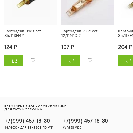
Картриджи One Shot
Картриджи V-Select
Картрид
35/11SEMMT
12/11M1C-2
35/11S
124 ₽
107 ₽
204 ₽
PERMANENT SHOP - ОБОРУДОВАНИЕ
ДЛЯ ТАТУ И ТАТУАЖА
+7(999) 457-16-30
+7(999) 457-16-30
Телефон для заказов по РФ
Whats App