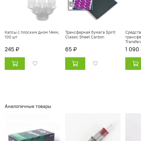
Капсы с плоским дном 14мм,
Трансферная бумага Spirit
Средств
100 шт
Classic Sheet Carbon
трансфе
Transfer
245 ₽
65 ₽
1 090
Аналогичные товары