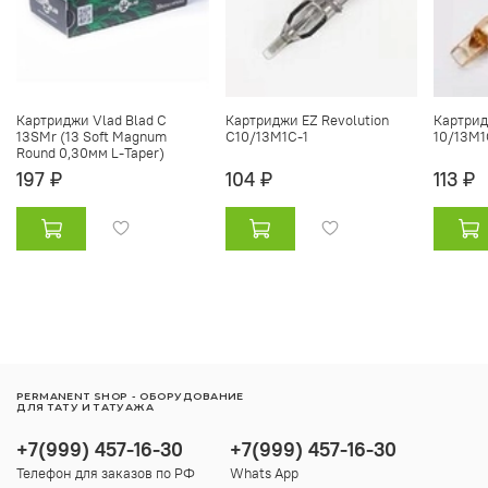
Картриджи Vlad Blad C
Картриджи EZ Revolution
Картрид
13SMr (13 Soft Magnum
C10/13M1C-1
10/13M1
Round 0,30мм L-Taper)
197 ₽
104 ₽
113 ₽
PERMANENT SHOP - ОБОРУДОВАНИЕ
ДЛЯ ТАТУ И ТАТУАЖА
+7(999) 457-16-30
+7(999) 457-16-30
Телефон для заказов по РФ
Whats App