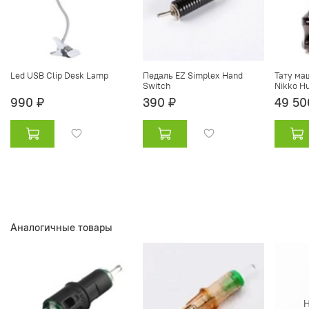
Led USB Clip Desk Lamp
Педаль EZ Simplex Hand
Тату ма
Switch
Nikko H
990 ₽
390 ₽
49 50
Аналогичные товары
Н