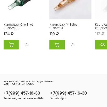
Картриджи One Shot
Картриджи V-Select
Картрид
30/15MGLT
10/15M1-1
C10/15M
124 ₽
119 ₽
112 ₽
PERMANENT SHOP - ОБОРУДОВАНИЕ
ДЛЯ ТАТУ И ТАТУАЖА
+7(999) 457-16-30
+7(999) 457-16-30
Телефон для заказов по РФ
Whats App