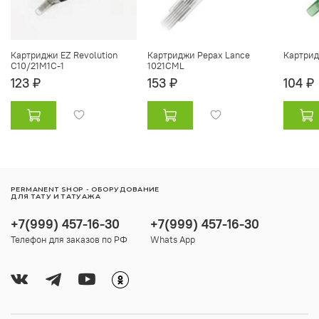
Картриджи EZ Revolution
Картриджи Pepax Lance
Картрид
C10/21M1C-1
1021CML
123 ₽
153 ₽
104 ₽
PERMANENT SHOP - ОБОРУДОВАНИЕ
ДЛЯ ТАТУ И ТАТУАЖА
+7(999) 457-16-30
+7(999) 457-16-30
Телефон для заказов по РФ
Whats App