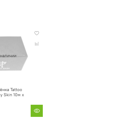
 наличии
ёнка Tattoo
y Skin 10м х