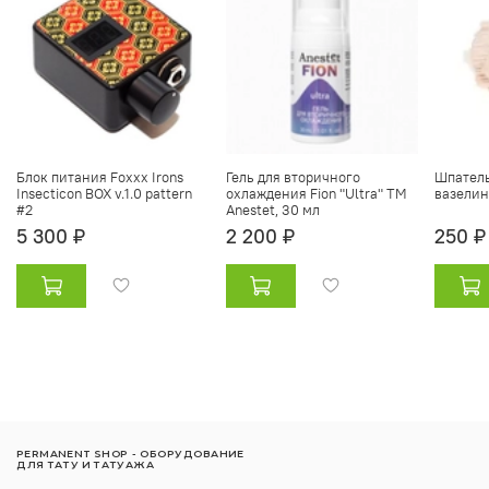
Блок питания Foxxx Irons
Гель для вторичного
Шпатель
Insecticon BOX v.1.0 pattern
охлаждения Fion "Ultra" ТМ
вазелин
#2
Anestet, 30 мл
5 300 ₽
2 200 ₽
250 ₽
PERMANENT SHOP - ОБОРУДОВАНИЕ
ДЛЯ ТАТУ И ТАТУАЖА