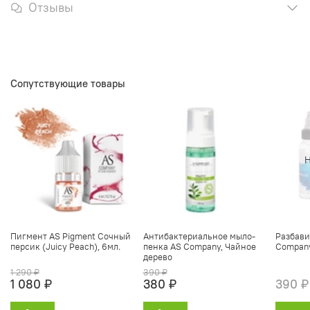
Отзывы
Сопутствующие товары
Н
Пигмент AS Pigment Сочный
Антибактериальное мыло-
Разбави
персик (Juicy Peach), 6мл.
пенка AS Company, Чайное
Company
дерево
1 290 ₽
390 ₽
1 080 ₽
380 ₽
390 ₽