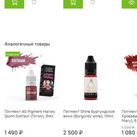
Аналогичные товары
Новинка
Пигмент AS Pigment Harley
Пигмент Shine Бургундское
Пигмент
Quinn Gotham (Готэм), 6мл.
вино (Burgundy wine), 10мл.
Кровава
Mary), 6
1 290 ₽
1 490 ₽
2 500 ₽
1 080